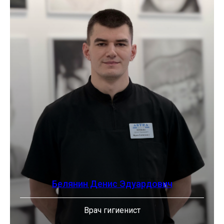
Белянин Денис Эдуардович
Врач гигиенист