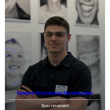
Кахиров Абдулкадыр Магомедович
Врач гигиенист